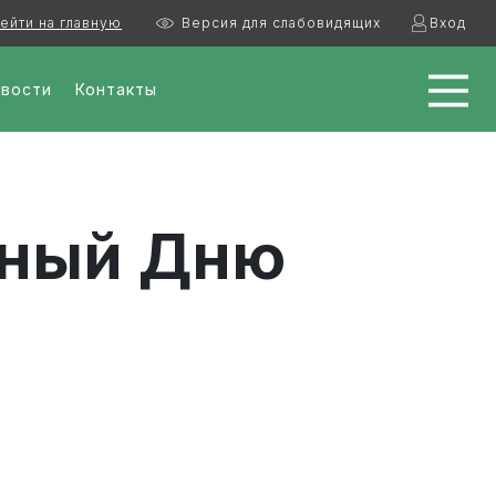
ейти на главную
Версия для слабовидящих
Вход
вости
Контакты
нный Дню