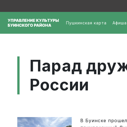
Перейти к основному содержанию
Меню - организац
Пушкинская карта
Афиша
Парад дру
России
В Буинске прошел