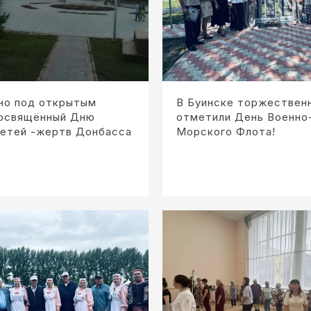
ино под открытым
В Буинске торжествен
посвящённый Дню
отметили День Военно
детей -жертв Донбасса
Морского Флота!