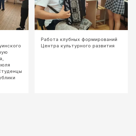
Работа клубных формирований
уинского
Центра культурного развития
ную
а,
июля
 Студенцы
ублики