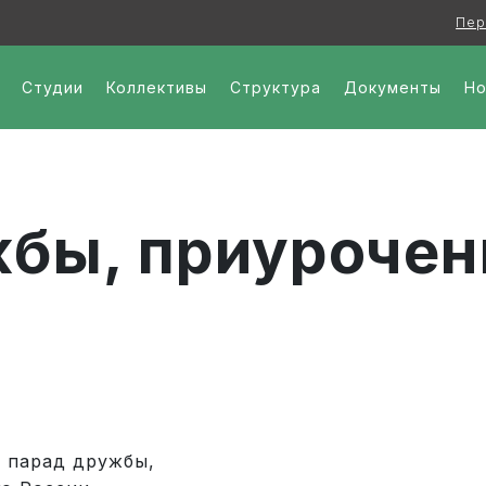
Пер
ии - ЦЕНТР КУЛЬТУРНОГО РАЗВИТИЯ
Студии
Коллективы
Структура
Документы
Но
жбы, приуроче
 парад дружбы,